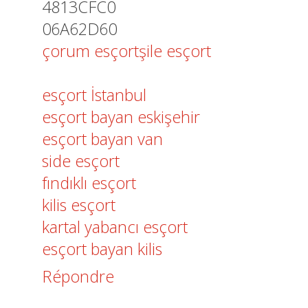
4813CFC0
06A62D60
çorum esçort
şile esçort
esçort İstanbul
esçort bayan eskişehir
esçort bayan van
side esçort
fındıklı esçort
kilis esçort
kartal yabancı esçort
esçort bayan kilis
Répondre