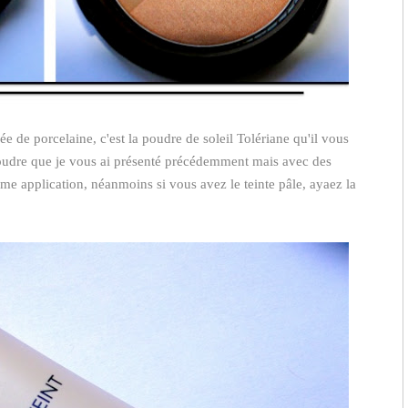
e de porcelaine, c'est la poudre de soleil Tolériane qu'il vous
 poudre que je vous ai présenté précédemment mais avec des
e application, néanmoins si vous avez le teinte pâle, ayaez la