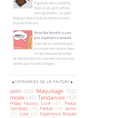
Il grandit vite ce petit là...
déjà un an qu'il rythme
mon quotidien. Ce petit
blog qui était à la base destiné à mes
proches fait son ...
Brow Bar Benefit ou ma
pire expérience beauté
Cela fait un moment que
je voulais me rendre dans
un des fameux Brow Bar
de Benefit dont les mérites ont été tant
vantés par moultes blogue...
▲CATÉGORIES DE LA FACTORY▲
soin
(66)
Maquillage
(52)
mode
(49)
Tendances
(43)
Friday Factory Look
(32)
Peaux
Sensibles
(28)
Parfum
(24)
vernis
(21)
Luxe
(20)
Expèrience Beauté