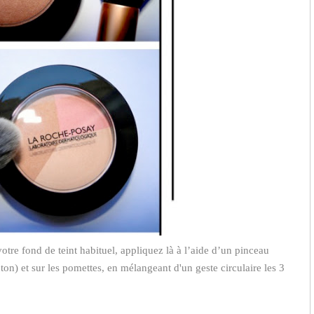
otre fond de teint habituel, appliquez là à l’aide d’un pinceau
on) et sur les pomettes, en mélangeant d'un geste circulaire les 3