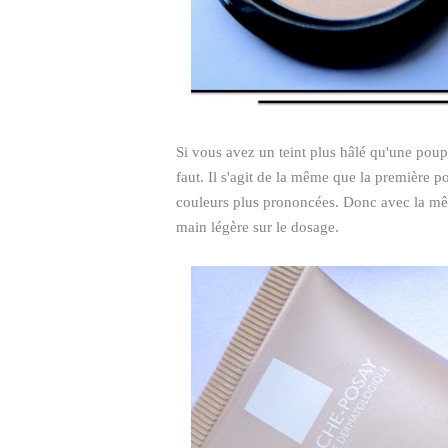
Si vous avez un teint plus hâlé qu'une poupé
faut. Il s'agit de la même que la première
couleurs plus prononcées. Donc avec la mêm
main légère sur le dosage.