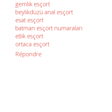
gemlik esçort
beylikdüzü anal esçort
esat esçort
batman esçort numaraları
etlik esçort
ortaca esçort
Répondre