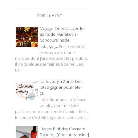
POPULAIRE
Voyage Oriental avec les
Bains de Marrakech -
Concours Inside
مرحبا بنات En ce vendredi,
je vous parle d'une
marque dont j'ai découvert les produits
il y a quelques semaines à peine: Les
Ba...
La Factory a 2 ans ! Des
lots à gagner pour fêter
ça...
Déjà deux ans... A la base
un blog pour me faire
plaisir et pour mon cercle d'amies. Mais
le cercle s'est vite agrandi et vous êtes...
Happy Birthday Cosmeto
Factory... [Concours Inside]