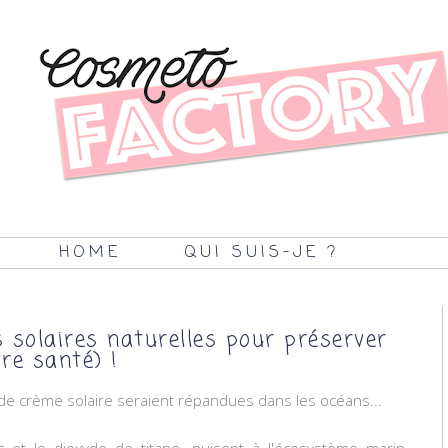
HOME
QUI SUIS-JE ?
 solaires naturelles pour préserver
re santé) !
e crème solaire seraient répandues dans les océans...
c et le dioxyde de titane, nuisent à l'écosystème marin,