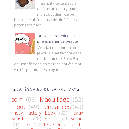
Il grandit vite ce petit là...
déjà un an qu'il rythme
mon quotidien. Ce petit
blog qui était à la base destiné à mes
proches fait son ...
Brow Bar Benefit ou ma
pire expérience beauté
Cela fait un moment que
je voulais me rendre dans
un des fameux Brow Bar
de Benefit dont les mérites ont été tant
vantés par moultes blogue...
▲CATÉGORIES DE LA FACTORY▲
soin
(66)
Maquillage
(52)
mode
(49)
Tendances
(43)
Friday Factory Look
(32)
Peaux
Sensibles
(28)
Parfum
(24)
vernis
(21)
Luxe
(20)
Expèrience Beauté