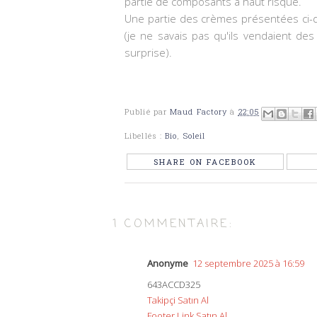
partie de composants à haut risque.
Une partie des crèmes présentées ci-d
(je ne savais pas qu'ils vendaient de
surprise).
Publié par
Maud Factory
à
22:05
Libellés :
Bio
,
Soleil
SHARE ON FACEBOOK
1 COMMENTAIRE:
Anonyme
12 septembre 2025 à 16:59
643ACCD325
Takipçi Satın Al
Footer Link Satın Al