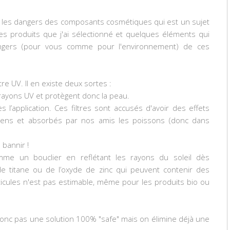
sur les dangers des composants cosmétiques qui est un sujet
les produits que j'ai sélectionné et quelques éléments qui
ngers (pour vous comme pour l'environnement) de ces
tre UV. Il en existe deux sortes :
 rayons UV et protègent donc la peau.
 l’application. Ces filtres sont accusés d'avoir des effets
niens et absorbés par nos amis les poissons (donc dans
 bannir !
mme un bouclier en reflétant les rayons du soleil dès
 de titane ou de l’oxyde de zinc qui peuvent contenir des
ticules n'est pas estimable, même pour les produits bio ou
onc pas une solution 100% "safe" mais on élimine déjà une