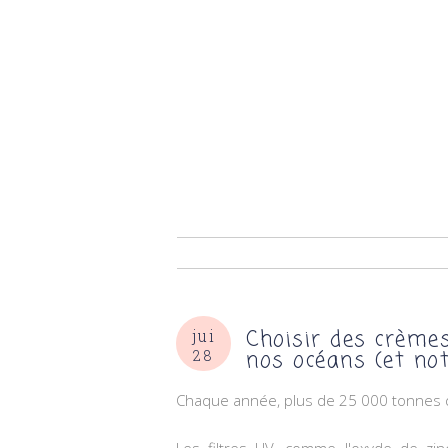
Choisir des crèmes
jui
nos océans (et not
28
Chaque année, plus de 25 000 tonnes d
Les filtres UV, comme l'oxyde de zin