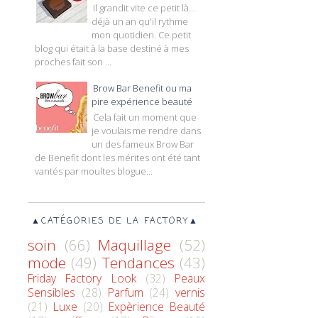
Il grandit vite ce petit là...
déjà un an qu'il rythme
mon quotidien. Ce petit
blog qui était à la base destiné à mes
proches fait son ...
Brow Bar Benefit ou ma
pire expérience beauté
Cela fait un moment que
je voulais me rendre dans
un des fameux Brow Bar
de Benefit dont les mérites ont été tant
vantés par moultes blogue...
▲CATÉGORIES DE LA FACTORY▲
soin
(66)
Maquillage
(52)
mode
(49)
Tendances
(43)
Friday Factory Look
(32)
Peaux
Sensibles
(28)
Parfum
(24)
vernis
(21)
Luxe
(20)
Expèrience Beauté