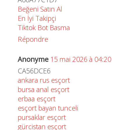
Beğeni Satın Al
En İyi Takipçi
Tiktok Bot Basma
Répondre
Anonyme
15 mai 2026 à 04:20
CA56DCE6
ankara rus esçort
bursa anal esçort
erbaa esçort
esçort bayan tunceli
pursaklar esçort
gürcistan esçort