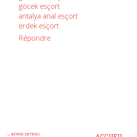
göcek esçort
antalya anal esçort
erdek esçort
Répondre
← NEWER ENTRIES
ACCUEIL