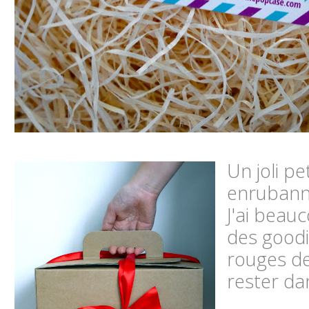
Un joli pe
enruban
J'ai beau
des goodi
rouges d
rester dan